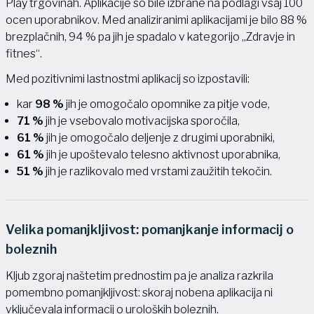
Play trgovinah. Aplikacije so bile izbrane na podlagi vsaj 100
ocen uporabnikov. Med analiziranimi aplikacijami je bilo 88 %
brezplačnih, 94 % pa jih je spadalo v kategorijo „Zdravje in
fitnes“.
Med pozitivnimi lastnostmi aplikacij so izpostavili:
kar
98 %
jih je omogočalo opomnike za pitje vode,
71 %
jih je vsebovalo motivacijska sporočila,
61 %
jih je omogočalo deljenje z drugimi uporabniki,
61 %
jih je upoštevalo telesno aktivnost uporabnika,
51 %
jih je razlikovalo med vrstami zaužitih tekočin.
Velika pomanjkljivost: pomanjkanje informacij o
boleznih
Kljub zgoraj naštetim prednostim pa je analiza razkrila
pomembno pomanjkljivost: skoraj nobena aplikacija ni
vključevala informacij o uroloških boleznih.