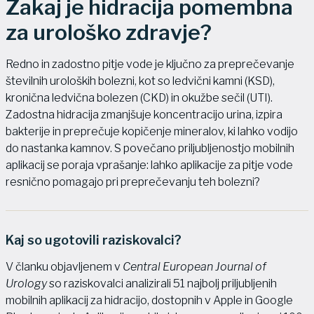
Zakaj je hidracija pomembna
za urološko zdravje?
Redno in zadostno pitje vode je ključno za preprečevanje
številnih uroloških bolezni, kot so ledvični kamni (KSD),
kronična ledvična bolezen (CKD) in okužbe sečil (UTI).
Zadostna hidracija zmanjšuje koncentracijo urina, izpira
bakterije in preprečuje kopičenje mineralov, ki lahko vodijo
do nastanka kamnov. S povečano priljubljenostjo mobilnih
aplikacij se poraja vprašanje: lahko aplikacije za pitje vode
resnično pomagajo pri preprečevanju teh bolezni?
Kaj so ugotovili raziskovalci?
V članku objavljenem v
Central European Journal of
Urology
so raziskovalci analizirali 51 najbolj priljubljenih
mobilnih aplikacij za hidracijo, dostopnih v Apple in Google