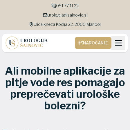
051 77 11 22
urologija@sainovic.si
Ulica kneza Koclja 22, 2000 Maribor
NAROČANJE
Ali mobilne aplikacije za
pitje vode res pomagajo
preprečevati urološke
bolezni?