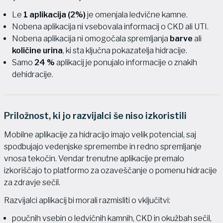
Le
1 aplikacija (2%)
je omenjala ledvične kamne.
Nobena aplikacija ni vsebovala informacij o CKD ali UTI.
Nobena aplikacija ni omogočala spremljanja
barve
ali
količine urina
, ki sta ključna pokazatelja hidracije.
Samo
24 %
aplikacij je ponujalo informacije o znakih
dehidracije.
Priložnost, ki jo razvijalci še niso izkoristili
Mobilne aplikacije za hidracijo imajo velik potencial, saj
spodbujajo vedenjske spremembe in redno spremljanje
vnosa tekočin. Vendar trenutne aplikacije premalo
izkoriščajo to platformo za ozaveščanje o pomenu hidracije
za zdravje sečil.
Razvijalci aplikacij bi morali razmisliti o vključitvi:
poučnih vsebin o ledvičnih kamnih, CKD in okužbah sečil,