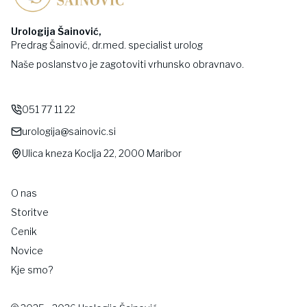
Urologija Šainović,
Predrag Šainović, dr.med. specialist urolog
Naše poslanstvo je zagotoviti vrhunsko obravnavo.
051 77 11 22
urologija@sainovic.si
Ulica kneza Koclja 22, 2000 Maribor
O nas
Storitve
Cenik
Novice
Kje smo?